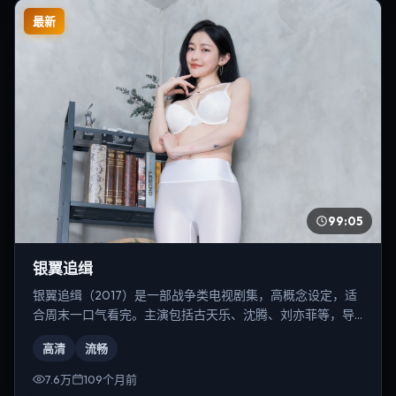
最新
99:05
银翼追缉
银翼追缉（2017）是一部战争类电视剧集，高概念设定，适
合周末一口气看完。主演包括古天乐、沈腾、刘亦菲等，导
演为丹尼斯·维伦纽瓦。
高清
流畅
7.6万
109个月前