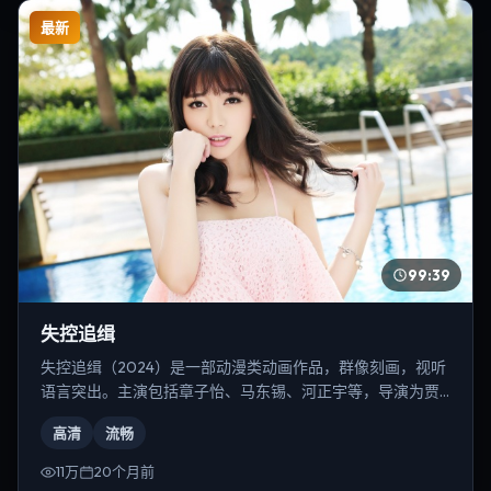
最新
99:39
失控追缉
失控追缉（2024）是一部动漫类动画作品，群像刻画，视听
语言突出。主演包括章子怡、马东锡、河正宇等，导演为贾
樟柯。
高清
流畅
11万
20个月前