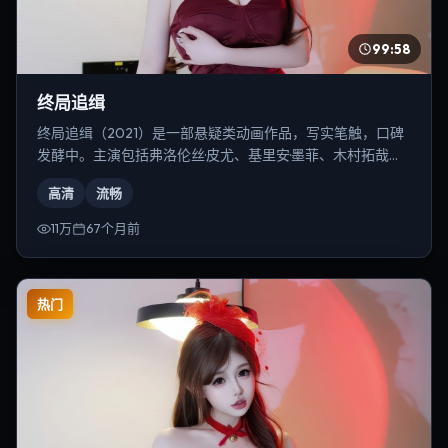
99:58
终局追缉
终局追缉（2021）是一部悬疑类动画作品，写实笔触，口碑
发酵中。主演包括弗洛伦丝·皮尤、基里安·墨菲、木村拓哉
等，导演为徐克。
高清
流畅
11万
67个月前
热门