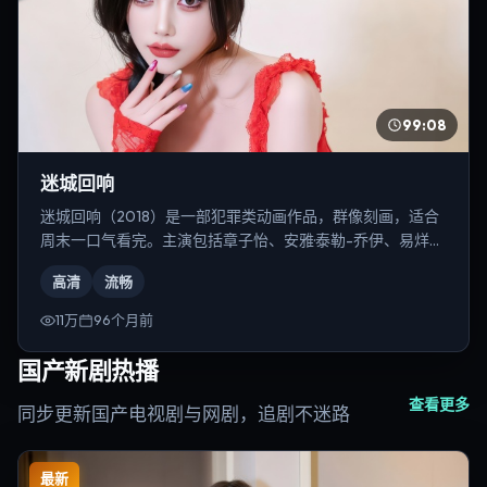
99:08
迷城回响
迷城回响（2018）是一部犯罪类动画作品，群像刻画，适合
周末一口气看完。主演包括章子怡、安雅·泰勒-乔伊、易烊千
玺等，导演为乌尔善。
高清
流畅
11万
96个月前
国产新剧热播
查看更多
同步更新国产电视剧与网剧，追剧不迷路
最新