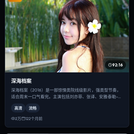
92:16
深海档案
深海档案（2016）是一部惊悚类院线级影片，强类型节奏，
适合周末一口气看完。主演包括刘亦菲、张译、安雅·泰勒-乔
伊等，导演为李安。
高清
流畅
2万
122个月前