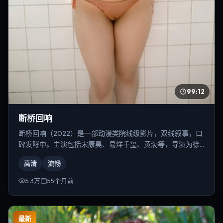
99:12
断桥回响
断桥回响（2022）是一部动漫类院线级影片，双线叙事，口
碑发酵中。主演包括宋康昊、易烊千玺、黄渤等，导演为徐
克。
高清
流畅
5.3万
55个月前
最新