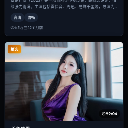
雾岛档案（2023）是一部冒险类电视剧集，高概念设定，情
绪张力饱满。主演包括雷佳音、周迅、易烊千玺等，导演为
韦斯·安德森。
高清
流畅
6.3万
42个月前
精选
99:04