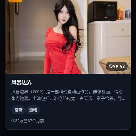
99:42
风暴边界
风暴边界（2019）是一部科幻类动画作品，群像刻画，情绪
张力饱满。主演包括弗洛伦丝·皮尤、古天乐、章子怡等，导
演为韦斯·安德森。
高清
流畅
3.1万
87个月前