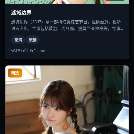
迷城边界
迷城边界（2017）是一部科幻类综艺节目，温情治愈，视听
语言突出。主演包括黄渤、周冬雨、提莫西·查拉梅等，导演
为奉俊昊。
高清
流畅
3.9万
114个月前
精选