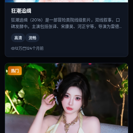
狂潮追缉
狂潮追缉（2016）是一部冒险类院线级影片，双线叙事，口
碑发酵中。主演包括张译、宋康昊、河正宇等，导演为雷德
利·斯科特。
高清
流畅
12万
124个月前
热门