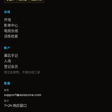
动线
开场
影单中心
电视长线
词条检索
帐户
幕后手记
入场
登记会员
意见走邮筒，不做在线工单
联服
邮筒
support@asiazone.com
值守
7×24 响应窗口