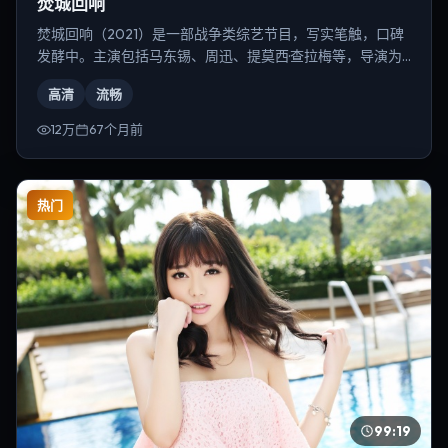
焚城回响
焚城回响（2021）是一部战争类综艺节目，写实笔触，口碑
发酵中。主演包括马东锡、周迅、提莫西·查拉梅等，导演为
朴赞郁。
高清
流畅
12万
67个月前
热门
99:19