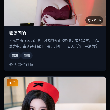
99:58
雾岛回响
雾岛回响（2021）是一部悬疑类电视剧集，双线叙事，口碑
发酵中。主演包括易烊千玺、刘亦菲、古天乐等，导演为宁
浩。
高清
流畅
11万
67个月前
热门